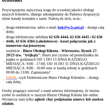
Przywiązujemy najwyższą wagę do wysokiej jakości obsługi
naszych Klientów, dlatego udostępniamy do Państwa dyspozycji
różne kanały kontaktu z nami. Należą do nich, m.in.:
droga elektroniczna: adres e-mail:
bok@w2s.net.pl
– dostęp całą
•
dobę;
droga telefoniczna: infolinia
62 636 4444, 62 636 4445 / 62 636
•
4446, 43 656 4384 (całodobowo)
- koszt połączenia jak z
numerem stacjonarnym
;
osobiście -
Biuro Obsługi Klienta - Wieruszów, Rynek 27-
29/23 tzw. "trójkąty"
. Biuro jest czynne od poniedziałku do
piątku w godzinach OD 1 DO 15 DNIA KAŻDEGO
•
MIESIĄCA: 9:00 - 17:00, OD 16 DO 31 DNIA KAŻDEGO
MIESIĄCA: 8:00 - 16:00 oraz w każdą sobotę w godzinach
09:00 do 13:00. Zapraszamy!
EBOK
, czyli Elektroniczne Biuro Obsługi Klientów – dostęp
•
całą dobę;
Osoby pragnące zawrzeć z nami umowę informujemy, że można
zrobić to osobiście w naszym Biurze Obsługi Klienta lub online.
Wystarczy nam tylko
zgłosić chęć podpisania umowy lub aneksu
zdalnie.