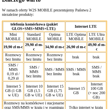
W ramach oferty W2S MOBILE prezentujemy Państwu 2
niezależne produkty:
telefonia komórkowa (pakiet
Internet LTE
GŁOS+SMS+MMS+LTE)
Mini
Standard
Optima
LTE Optima
LTE Ultra
MOBILE
MOBILE
MOBILE
MOBILE
MOBILE
29,90 zł m-
49,90 zł m-
19,90 zł m-c
34,90 zł m-c
26,90 zł m-c
c
c
Rozmowy
Rozmowy
Rozmowy
brak
brak
bez limitu
bez limitu
bez limitu
SMS /
SMS /
SMS /
MMS
SMS / MMS
SMS / MMS
MMS
MMS
0,19 zł /
bez limitu
brak
bez limitu
brak
0,29 zł
Internet
Internet 5
Internet 10
Internet 15
Internet 15
100 GB
GB (1 GB
GB (1,5
GB (1,75
GB
(+ noc 200
w UE)
GB w UE)
GB w UE)
GB)
Rozmowy na komórkowe i stacjonarne
oraz SMS/MMS w kraju i w roamingu
Tylko internet w kraju